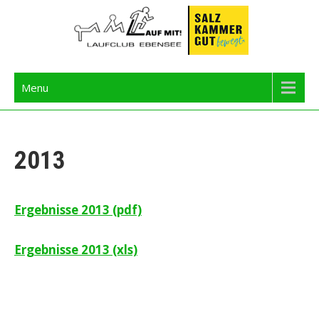
Skip
to
content
Langbathseelauf
Menu
2013
Ergebnisse 2013 (pdf)
Ergebnisse 2013 (xls)