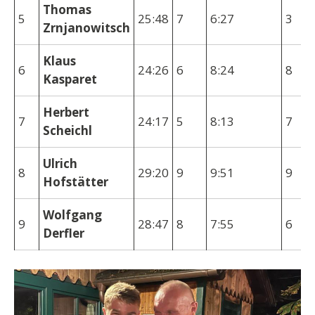
Thomas
5
25:48
7
6:27
3
Zrnjanowitsch
Klaus
6
24:26
6
8:24
8
Kasparet
Herbert
7
24:17
5
8:13
7
Scheichl
Ulrich
8
29:20
9
9:51
9
Hofstätter
Wolfgang
9
28:47
8
7:55
6
Derfler