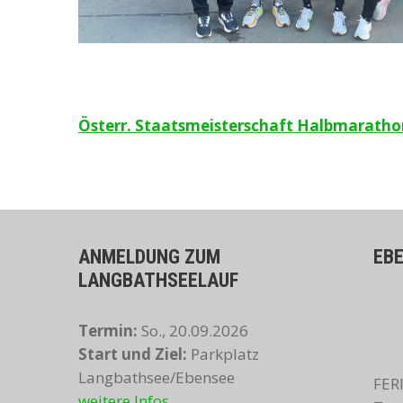
Beitragsnavigation
Österr. Staatsmeisterschaft Halbmaratho
ANMELDUNG ZUM
EB
LANGBATHSEELAUF
Termin:
So., 20.09.2026
Start und Ziel:
Parkplatz
Langbathsee/Ebensee
FER
weitere Infos