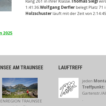
Rang 261 in ihrer Klasse.
Thomas Siegl
wird
1:41:36.
Wolfgang Derfler
belegt Platz 71 
Holzschuster
läuft mit der Zeit von 2:14:4
n 2025
ENSEE AM TRAUNSEE
LAUFTREFF
jeden
Monta
Treffpunkt:
Gartenstr./
.
IENREGION TRAUNSEE