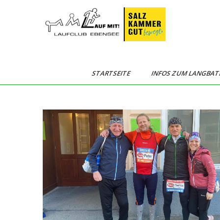
Skip
to
content
Langbathseelauf
STARTSEITE
INFOS ZUM LANGBAT