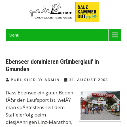
Skip
to
content
Langbathseelauf
Menu
Ebenseer dominieren Grünberglauf in
Gmunden
PUBLISHED BY ADMIN
31. AUGUST 2003
Dass Ebensee ein guter Boden
fÃ¼r den Laufsport ist, weiÃŸ
man spÃ¤testens seit dem
Staffelerfolg beim
diesjÃ¤hrigen Linz-Marathon,