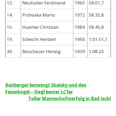
12.
Neuhuber Ferdinand
1963
58.01,7
14.
Prohaska Mario
1972
58.35,8
15.
Huemer Christian
1984
58.45,8
19.
Scheichl Herbert
1956
1.01.51,1
30.
Reischauer Herwig
1939
1.08.23.
Beitragsnavigation
Reitberger bezwingt Skalsky und den
Feuerkogel – Siegl bester LC’ler
Toller Mannschaftserfolg in Bad Ischl