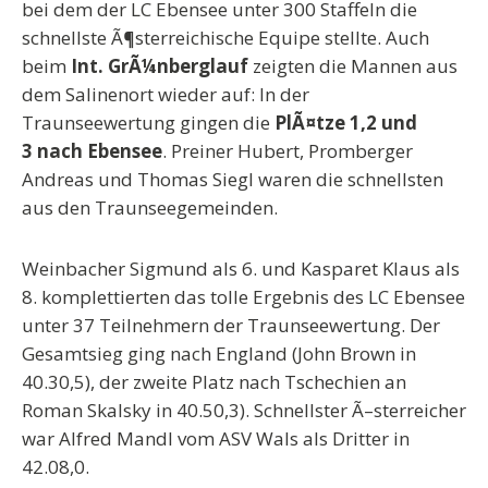
bei dem der LC Ebensee unter 300 Staffeln die
schnellste Ã¶sterreichische Equipe stellte. Auch
beim
Int. GrÃ¼nberglauf
zeigten die Mannen aus
dem Salinenort wieder auf: In der
Traunseewertung gingen die
PlÃ¤tze 1,2 und
3 nach Ebensee
. Preiner Hubert, Promberger
Andreas und Thomas Siegl waren die schnellsten
aus den Traunseegemeinden.
Weinbacher Sigmund als 6. und Kasparet Klaus als
8. komplettierten das tolle Ergebnis des LC Ebensee
unter 37 Teilnehmern der Traunseewertung. Der
Gesamtsieg ging nach England (John Brown in
40.30,5), der zweite Platz nach Tschechien an
Roman Skalsky in 40.50,3). Schnellster Ã–sterreicher
war Alfred Mandl vom ASV Wals als Dritter in
42.08,0.