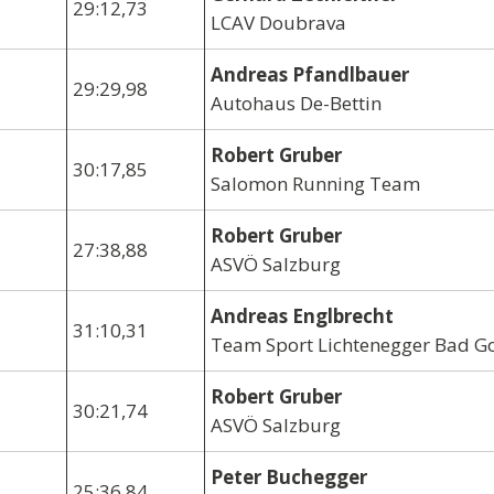
29:12,73
LCAV Doubrava
Andreas Pfandlbauer
29:29,98
Autohaus De-Bettin
Robert Gruber
30:17,85
Salomon Running Team
Robert Gruber
27:38,88
ASVÖ Salzburg
Andreas Englbrecht
31:10,31
Team Sport Lichtenegger Bad G
Robert Gruber
30:21,74
ASVÖ Salzburg
Peter Buchegger
25:36,84