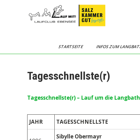
Skip
to
content
Langbathseelauf
STARTSEITE
INFOS ZUM LANGBAT
Tagesschnellste(r)
Tagesschnellste(r) – Lauf um die Langbath
JAHR
TAGESSCHNELLSTE
Sibylle Obermayr