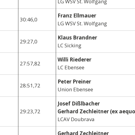
LG WSV St. Wolfgang
Franz Ellmauer
30:46,0
LG WSV St. Wolfgang
Klaus Brandner
29:27,0
LC Sicking
Willi Riederer
27:57,82
LC Ebensee
Peter Preiner
28:51,72
Union Ebensee
Josef Dißlbacher
29:23,72
Gerhard Zechleitner (ex aequo
LCAV Doubrava
Gerhard Zechleitner