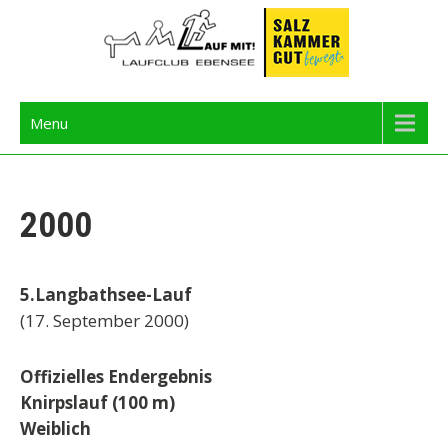
Skip
to
content
Langbathseelauf
Menu
2000
5.Langbathsee-Lauf
(17. September 2000)
Offizielles Endergebnis
Knirpslauf (100 m)
Weiblich