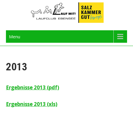
Skip
to
content
Langbathseelauf
Menu
2013
Ergebnisse 2013 (pdf)
Ergebnisse 2013 (xls)