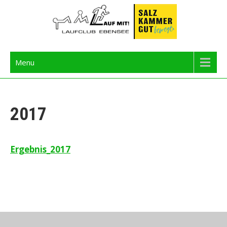
Skip
to
content
Langbathseelauf
Menu
2017
Ergebnis_2017