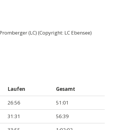
 Promberger (LC) (Copyright: LC Ebensee)
Laufen
Gesamt
26:56
51:01
31:31
56:39
33:55
1:02:02