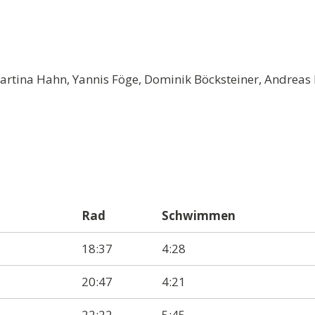
 Martina Hahn, Yannis Föge, Dominik Böcksteiner, Andreas
Rad
Schwimmen
18:37
4:28
20:47
4:21
22:22
5:45