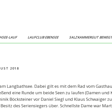
HSEE-LAUF
LAUFCLUB EBENSEE
SALZKAMMERGUT BEWEG
UST 2018
n am Langbathsee. Dabei gilt es mit dem Rad vom Gastha
ßend eine Runde um beide Seen zu laufen (Damen und K
minik Böcksteiner vor Daniel Siegl und Klaus Schwaiger zu
esitz des Seriensiegers über. Schnellste Dame war Martin