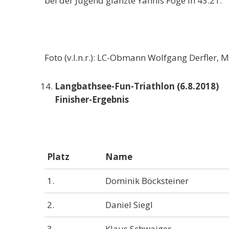
bei der Jugend glänzte Yannis Föge in 43:21.
Foto (v.l.n.r.): LC-Obmann Wolfgang Derfler,
Langbathsee-Fun-Triathlon (6.8.2018)
Finisher-Ergebnis
Platz
Name
1.
Dominik Böcksteiner
2.
Daniel Siegl
3.
Klaus Schwaiger