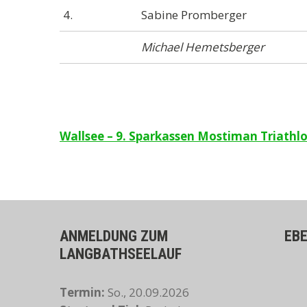
4.
Sabine Promberger
Michael Hemetsberger
Beitragsnavigation
Wallsee – 9. Sparkassen Mostiman Triat
ANMELDUNG ZUM
EB
LANGBATHSEELAUF
Termin:
So., 20.09.2026