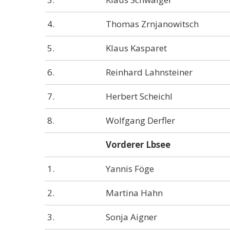
4.
Thomas Zrnjanowitsch
5.
Klaus Kasparet
6.
Reinhard Lahnsteiner
7.
Herbert Scheichl
8.
Wolfgang Derfler
Vorderer Lbsee
1.
Yannis Föge
2.
Martina Hahn
3.
Sonja Aigner