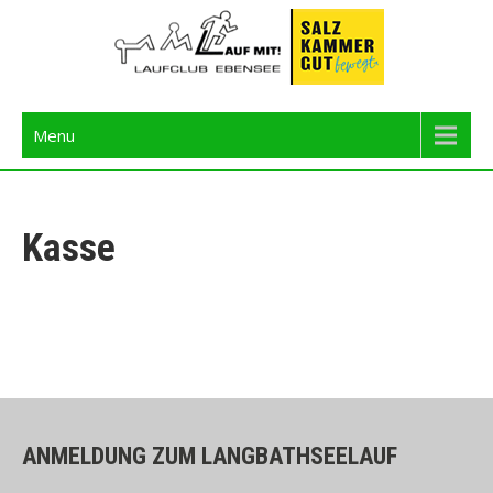
Skip
to
content
Langbathseelauf
Menu
Kasse
ANMELDUNG ZUM LANGBATHSEELAUF