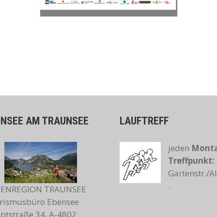
ENSEE AM TRAUNSEE
LAUFTREFF
jeden
Monta
Treffpunkt:
Gartenstr./
.
IENREGION TRAUNSEE
rismusbüro Ebensee
ptstraße 34, A-4802