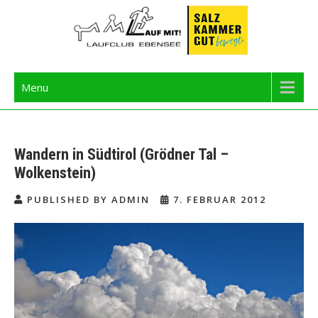
Skip
to
content
Langbathseelauf
Menu
Wandern in Südtirol (Grödner Tal –
Wolkenstein)
PUBLISHED BY ADMIN
7. FEBRUAR 2012