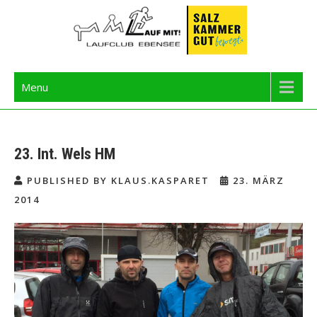
Skip
to
content
Langbathseelauf
Menu
23. Int. Wels HM
PUBLISHED BY KLAUS.KASPARET
23. MÄRZ
2014