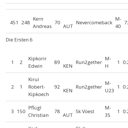
Kern
M-
451
248
70
Nevercomeback
7
Andreas
AUT
40
Die Ersten 6
Kipkorir
M-
1
2
89
Run2gether
1
0:
Edwin
KEN
H
Kirui
M-
2
1
Robert-
92
Run2gether
1
0:
KEN
U23
Kipkoech
Pflügl
M-
3
150
78
Sk Vöest
1
0:
Christian
AUT
35