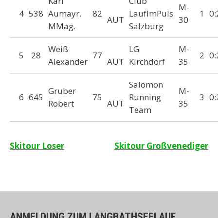
Karl
Club
M-
4
538
Aumayr,
82
LaufImPuls
1
0:
AUT
30
MMag.
Salzburg
Weiß
LG
M-
5
28
77
2
0:
Alexander
AUT
Kirchdorf
35
Salomon
Gruber
M-
6
645
75
Running
3
0:
Robert
AUT
35
Team
Beitragsnavigation
Skitour Loser
Skitour Großvenediger
ANMELDUNG ZUM LANGBATHSEELAUF