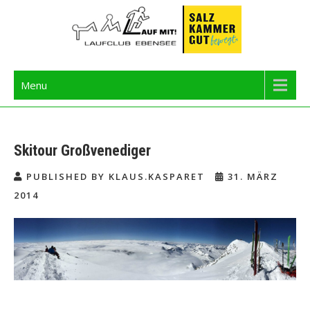
Skip
to
content
Langbathseelauf
Menu
Skitour Großvenediger
PUBLISHED BY KLAUS.KASPARET
31. MÄRZ
2014