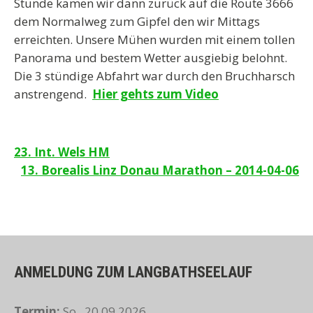
Stunde kamen wir dann zurück auf die Route 3666
dem Normalweg zum Gipfel den wir Mittags
erreichten. Unsere Mühen wurden mit einem tollen
Panorama und bestem Wetter ausgiebig belohnt.
Die 3 stündige Abfahrt war durch den Bruchharsch
anstrengend.
Hier gehts zum Video
Beitragsnavigation
23. Int. Wels HM
13. Borealis Linz Donau Marathon – 2014-04-06
ANMELDUNG ZUM LANGBATHSEELAUF
Termin:
So., 20.09.2026