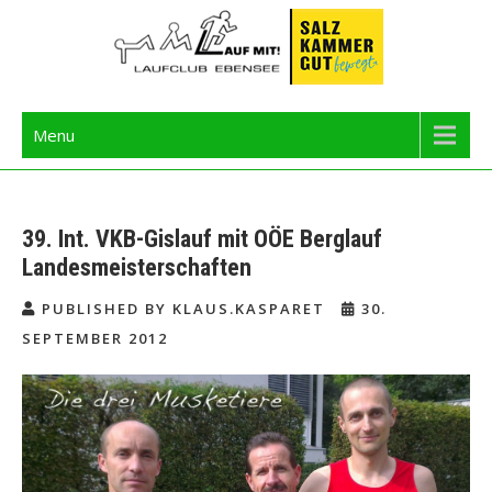
Skip
to
content
Langbathseelauf
Menu
39. Int. VKB-Gislauf mit OÖE Berglauf
Landesmeisterschaften
PUBLISHED BY KLAUS.KASPARET
30.
SEPTEMBER 2012