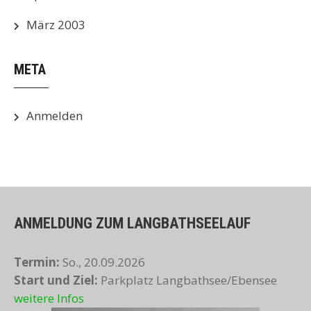
März 2003
META
Anmelden
ANMELDUNG ZUM LANGBATHSEELAUF
Termin:
So., 20.09.2026
Start und Ziel:
Parkplatz Langbathsee/Ebensee
weitere Infos