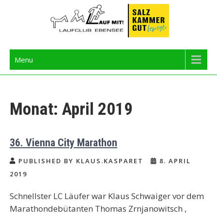
Skip
to
content
Langbathseelauf
Menu
Monat:
April 2019
36. Vienna City Marathon
PUBLISHED BY KLAUS.KASPARET
8. APRIL
2019
Schnellster LC Läufer war Klaus Schwaiger vor dem
Marathondebütanten Thomas Zrnjanowitsch ,