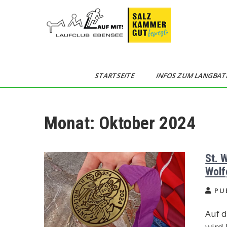
Skip
to
content
Langbathseelauf
STARTSEITE
INFOS ZUM LANGBAT
Monat:
Oktober 2024
St. 
Wolf
PUB
Auf d
wird 