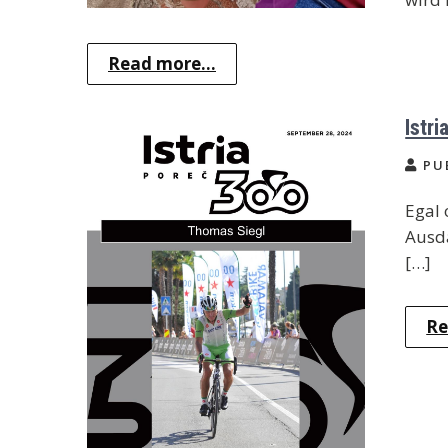
Read more...
Istri
PUB
Egal
Ausda
[…]
Re