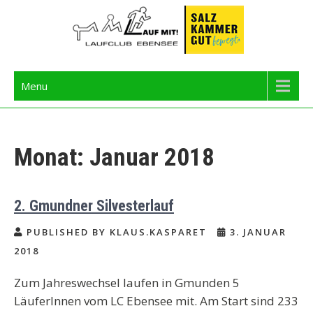
Skip
to
content
Langbathseelauf
Menu
Monat:
Januar 2018
2. Gmundner Silvesterlauf
PUBLISHED BY KLAUS.KASPARET
3. JANUAR
2018
Zum Jahreswechsel laufen in Gmunden 5
LäuferInnen vom LC Ebensee mit. Am Start sind 233