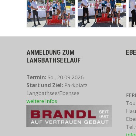
zur Übersicht
ANMELDUNG ZUM
EB
LANGBATHSEELAUF
Termin:
So., 20.09.2026
Start und Ziel:
Parkplatz
Langbathsee/Ebensee
FER
weitere Infos
Tou
Hau
Ebe
Tel
inf