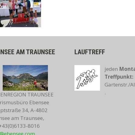
ENSEE AM TRAUNSEE
LAUFTREFF
jeden
Monta
Treffpunkt:
Gartenstr./
.
IENREGION TRAUNSEE
rismusbüro Ebensee
ptstraße 34, A-4802
nsee am Traunsee,
.+43(0)6133-8016
o@ebensee.com