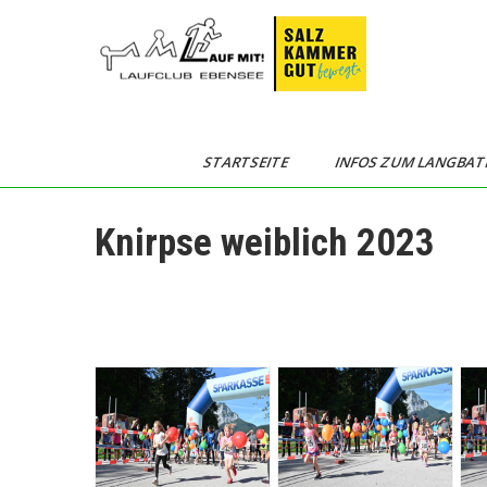
Skip
to
content
Langbathseelauf
STARTSEITE
INFOS ZUM LANGBAT
Knirpse weiblich 2023