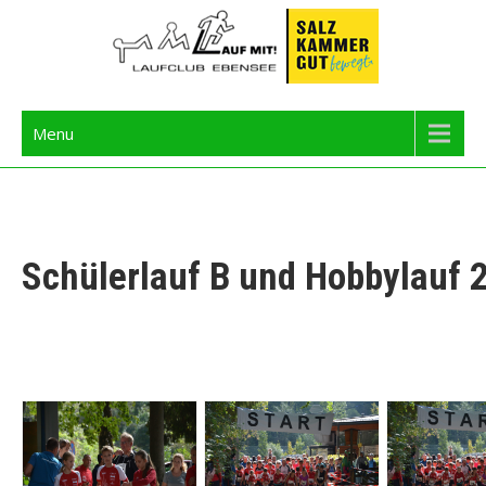
Skip
to
content
Langbathseelauf
Menu
Schülerlauf B und Hobbylauf 