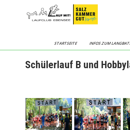
Skip
to
content
Langbathseelauf
STARTSEITE
INFOS ZUM LANGBAT
Schülerlauf B und Hobby